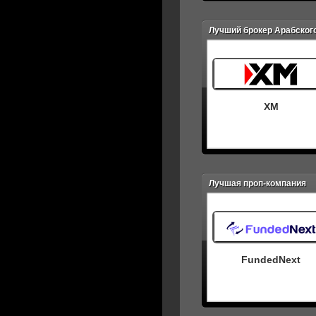
Лучший брокер Арабског
XM
Лучшая проп-компания
FundedNext