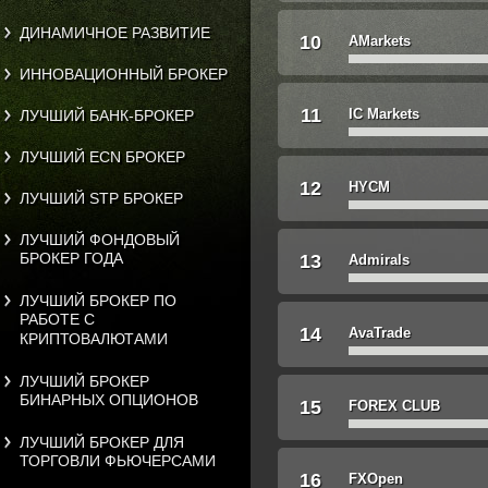
ДИНАМИЧНОЕ РАЗВИТИЕ
10
AMarkets
ИННОВАЦИОННЫЙ БРОКЕР
11
IC Markets
ЛУЧШИЙ БАНК-БРОКЕР
ЛУЧШИЙ ECN БРОКЕР
12
HYCM
ЛУЧШИЙ STP БРОКЕР
ЛУЧШИЙ ФОНДОВЫЙ
БРОКЕР ГОДА
13
Admirals
ЛУЧШИЙ БРОКЕР ПО
РАБОТЕ С
14
AvaTrade
КРИПТОВАЛЮТАМИ
ЛУЧШИЙ БРОКЕР
БИНАРНЫХ ОПЦИОНОВ
15
FOREX CLUB
ЛУЧШИЙ БРОКЕР ДЛЯ
ТОРГОВЛИ ФЬЮЧЕРСАМИ
16
FXOpen