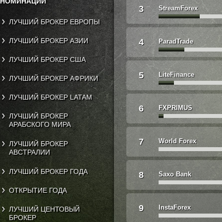
НОМИНАЦИИ
3
StreamForex
ЛУЧШИЙ БРОКЕР ЕВРОПЫ
ЛУЧШИЙ БРОКЕР АЗИИ
4
ParadTrade
ЛУЧШИЙ БРОКЕР США
5
LiteFinance
ЛУЧШИЙ БРОКЕР АФРИКИ
ЛУЧШИЙ БРОКЕР LATAM
6
FXPRIMUS
ЛУЧШИЙ БРОКЕР
АРАБСКОГО МИРА
7
World Forex
ЛУЧШИЙ БРОКЕР
АВСТРАЛИИ
ЛУЧШИЙ БРОКЕР ГОДА
8
Saxo Bank
ОТКРЫТИЕ ГОДА
9
InstaForex
ЛУЧШИЙ ЦЕНТОВЫЙ
БРОКЕР