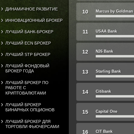
ДИНАМИЧНОЕ РАЗВИТИЕ
10
Marcus by Goldman
ИННОВАЦИОННЫЙ БРОКЕР
11
USAA Bank
ЛУЧШИЙ БАНК-БРОКЕР
ЛУЧШИЙ ECN БРОКЕР
12
N26 Bank
ЛУЧШИЙ STP БРОКЕР
ЛУЧШИЙ ФОНДОВЫЙ
БРОКЕР ГОДА
13
Starling Bank
ЛУЧШИЙ БРОКЕР ПО
РАБОТЕ С
14
Citibank
КРИПТОВАЛЮТАМИ
ЛУЧШИЙ БРОКЕР
БИНАРНЫХ ОПЦИОНОВ
15
Capital One
ЛУЧШИЙ БРОКЕР ДЛЯ
ТОРГОВЛИ ФЬЮЧЕРСАМИ
16
CIT Bank