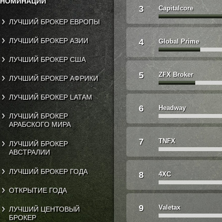
НОМИНАЦИИ
3
Capitalcore
ЛУЧШИЙ БРОКЕР ЕВРОПЫ
ЛУЧШИЙ БРОКЕР АЗИИ
4
Global Prime
ЛУЧШИЙ БРОКЕР США
5
ZFX Broker
ЛУЧШИЙ БРОКЕР АФРИКИ
ЛУЧШИЙ БРОКЕР LATAM
6
Headway
ЛУЧШИЙ БРОКЕР
АРАБСКОГО МИРА
7
TNFX
ЛУЧШИЙ БРОКЕР
АВСТРАЛИИ
ЛУЧШИЙ БРОКЕР ГОДА
8
4XC
ОТКРЫТИЕ ГОДА
9
Valetax
ЛУЧШИЙ ЦЕНТОВЫЙ
БРОКЕР