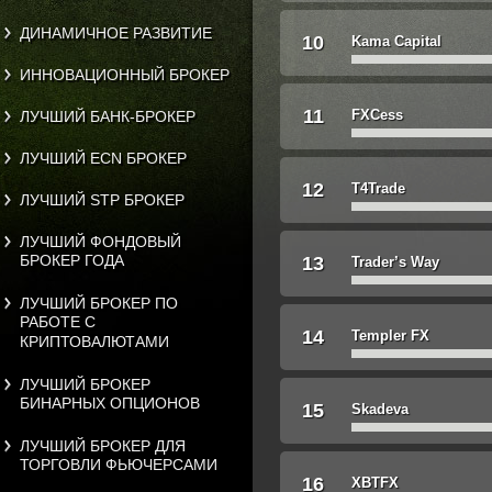
ДИНАМИЧНОЕ РАЗВИТИЕ
10
Kama Capital
ИННОВАЦИОННЫЙ БРОКЕР
11
FXCess
ЛУЧШИЙ БАНК-БРОКЕР
ЛУЧШИЙ ECN БРОКЕР
12
T4Trade
ЛУЧШИЙ STP БРОКЕР
ЛУЧШИЙ ФОНДОВЫЙ
БРОКЕР ГОДА
13
Trader’s Way
ЛУЧШИЙ БРОКЕР ПО
РАБОТЕ С
14
Templer FX
КРИПТОВАЛЮТАМИ
ЛУЧШИЙ БРОКЕР
БИНАРНЫХ ОПЦИОНОВ
15
Skadeva
ЛУЧШИЙ БРОКЕР ДЛЯ
ТОРГОВЛИ ФЬЮЧЕРСАМИ
16
XBTFX