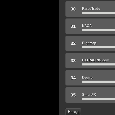
30
ParadTrade
31
NAGA
32
Eightcap
33
FXTRADING.com
34
Degiro
35
SmartFX
Назад