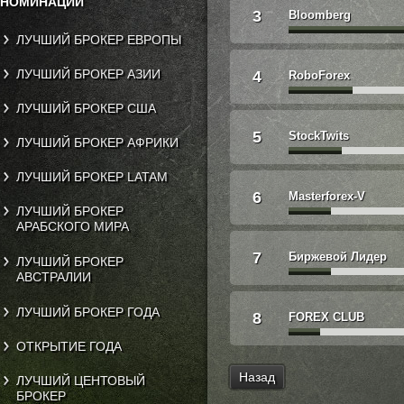
НОМИНАЦИИ
3
Bloomberg
ЛУЧШИЙ БРОКЕР ЕВРОПЫ
ЛУЧШИЙ БРОКЕР АЗИИ
4
RoboForex
ЛУЧШИЙ БРОКЕР США
5
StockTwits
ЛУЧШИЙ БРОКЕР АФРИКИ
ЛУЧШИЙ БРОКЕР LATAM
6
Masterforex-V
ЛУЧШИЙ БРОКЕР
АРАБСКОГО МИРА
7
Биржевой Лидер
ЛУЧШИЙ БРОКЕР
АВСТРАЛИИ
ЛУЧШИЙ БРОКЕР ГОДА
8
FOREX CLUB
ОТКРЫТИЕ ГОДА
Назад
ЛУЧШИЙ ЦЕНТОВЫЙ
БРОКЕР